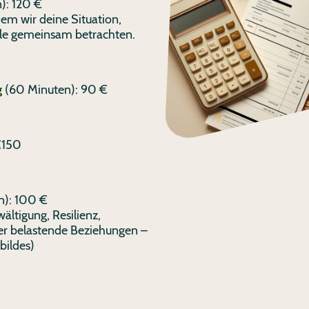
): 120 €
dem wir deine Situation,
ele gemeinsam betrachten.
g
(60 Minuten): 90 €
€150
n): 100 €
ältigung, Resilienz,
der belastende Beziehungen –
bildes)