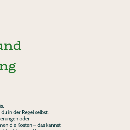
und
ung
s.
du in der Regel selbst.
herungen oder
en die Kosten – das kannst