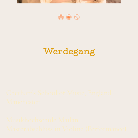
Werdegang
Chetham’s School of Music, England –
Manchester
Musikhochschule Mailan
Masterabschluss in Violine (Performance)